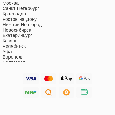
Ремонт роботов-пылесосов
Москва
Ремонт гладильных систем
Санкт-Петербург
Ремонт отпаривателей
Краснодар
Ремонт вертикальных
Ростов-на-Дону
пылесосов
Нижний Новгород
Новосибирск
Екатеринбург
Казань
Челябинск
Уфа
Воронеж
Волгоград
Барнаул
Ижевск
Тольятти
Ярославль
Саратов
Хабаровск
Томск
Тюмень
Иркутск