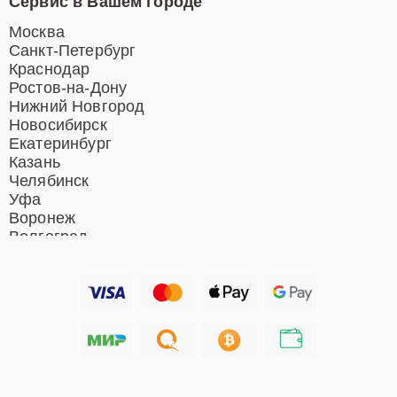
Сервис в Вашем городе
Ремонт индукционных плит
Ремонт роботов-пылесосов
Москва
Ремонт гладильных систем
Санкт-Петербург
Ремонт отпаривателей
Краснодар
Ремонт вертикальных
Ростов-на-Дону
пылесосов
Нижний Новгород
Новосибирск
Екатеринбург
Казань
Челябинск
Уфа
Воронеж
Волгоград
Барнаул
Ижевск
Тольятти
Ярославль
Саратов
Хабаровск
Томск
Тюмень