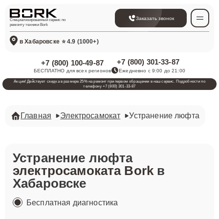
Заказать звонок
Специализированный сервис по
ремонту техники Bork
в Хабаровске
⭐ 4.9 (1000+)
+7 (800) 301-33-87
+7 (800) 100-49-87
БЕСПЛАТНО для всех регионов
Ежедневно с 9:00 до 21:00
Акция! Действует скидка в размере 25% на ремонт при первом обращении в наш сервис. Подробности по
телефону +7 (800) 301-33-87
Главная
Электросамокат
Устранение люфта
Устранение люфта
электросамоката Bork
в
Хабаровске
Бесплатная диагностика