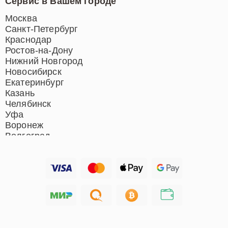
Сервис в Вашем городе
Ремонт индукционных плит
Ремонт роботов-пылесосов
Москва
Ремонт гладильных систем
Санкт-Петербург
Ремонт отпаривателей
Краснодар
Ремонт вертикальных
Ростов-на-Дону
пылесосов
Нижний Новгород
Новосибирск
Екатеринбург
Казань
Челябинск
Уфа
Воронеж
Волгоград
Барнаул
Ижевск
Тольятти
Ярославль
Саратов
Хабаровск
Томск
Тюмень