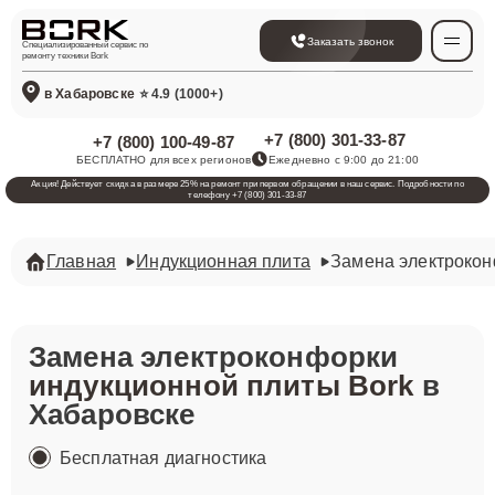
Заказать звонок
Специализированный сервис по
ремонту техники Bork
в Хабаровске
⭐ 4.9 (1000+)
+7 (800) 301-33-87
+7 (800) 100-49-87
БЕСПЛАТНО для всех регионов
Ежедневно с 9:00 до 21:00
Акция! Действует скидка в размере 25% на ремонт при первом обращении в наш сервис. Подробности по
телефону +7 (800) 301-33-87
Главная
Индукционная плита
Замена электроко
Замена электроконфорки
индукционной плиты Bork
в
Хабаровске
Бесплатная диагностика