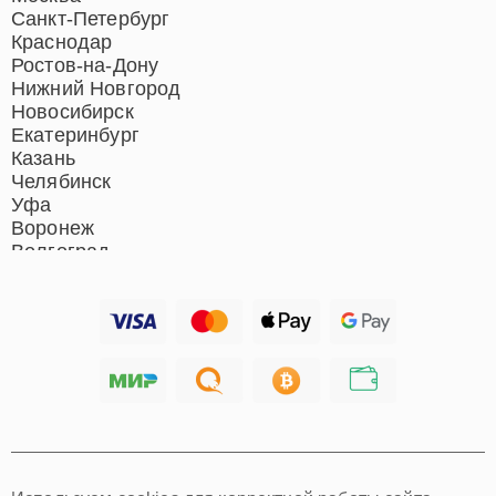
Ремонт гладильных систем
Санкт-Петербург
Ремонт отпаривателей
Краснодар
Ремонт вертикальных
Ростов-на-Дону
пылесосов
Нижний Новгород
Новосибирск
Екатеринбург
Казань
Челябинск
Уфа
Воронеж
Волгоград
Барнаул
Ижевск
Тольятти
Ярославль
Саратов
Хабаровск
Томск
Тюмень
Иркутск
Самара