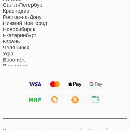
Ремонт гладильных систем
Санкт-Петербург
Ремонт отпаривателей
Краснодар
Ремонт вертикальных
Ростов-на-Дону
пылесосов
Нижний Новгород
Новосибирск
Екатеринбург
Казань
Челябинск
Уфа
Воронеж
Волгоград
Барнаул
Ижевск
Тольятти
Ярославль
Саратов
Хабаровск
Томск
Тюмень
Иркутск
Самара