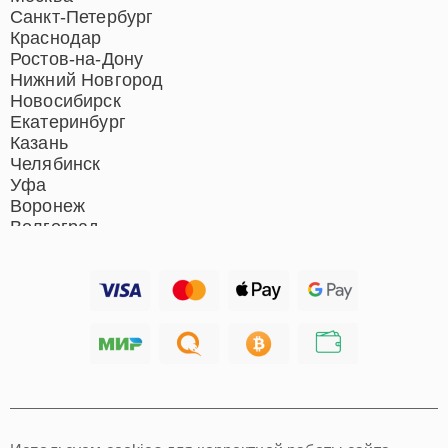
Ремонт гладильных систем
Санкт-Петербург
Ремонт отпаривателей
Краснодар
Ремонт вертикальных
Ростов-на-Дону
пылесосов
Нижний Новгород
Новосибирск
Екатеринбург
Казань
Челябинск
Уфа
Воронеж
Волгоград
Барнаул
Ижевск
Тольятти
Ярославль
Саратов
Хабаровск
Томск
Тюмень
Иркутск
Самара