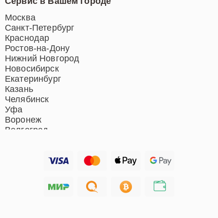
Сервис в Вашем городе
Ремонт индукционных плит
Ремонт роботов-пылесосов
Москва
Ремонт гладильных систем
Санкт-Петербург
Ремонт отпаривателей
Краснодар
Ремонт вертикальных
Ростов-на-Дону
пылесосов
Нижний Новгород
Новосибирск
Екатеринбург
Казань
Челябинск
Уфа
Воронеж
Волгоград
Барнаул
Ижевск
Тольятти
Ярославль
Саратов
Хабаровск
Томск
Тюмень