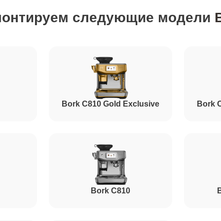
монтируем следующие модели
от 70 минут
от 80 минут
от 80 минут
Bork C810 Gold Exclusive
Bork 
от 90 минут
от 80 минут
Bork C810
B