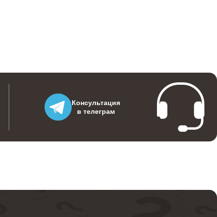
590
700
500
Консультация
в телеграм
560
520
570