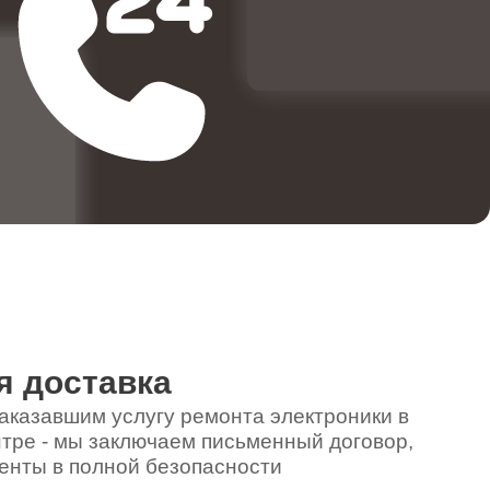
580
970
400
790
я доставка
590
аказавшим услугу ремонта электроники в
тре - мы заключаем письменный договор,
енты в полной безопасности
880