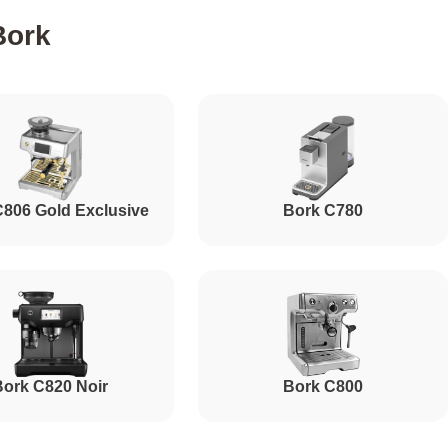
Bork
790
280
C806 Gold Exclusive
Bork C780
400
520
580
ork C820 Noir
Bork C800