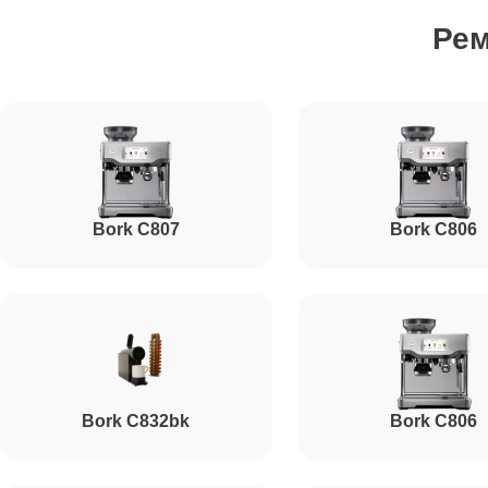
Ре
Настройка кофемашины
Ремонт или ремонт датчиков
Bork C807
Bork C806
Очистка кофемашины от накипи
Ремонт насоса кофемашины
Ремонт микровыключателя кофемашины
Bork C832bk
Bork C806