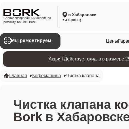
в Хабаровске
Специализированный сервис по
⭐ 4.9 (3000+)
ремонту техники Bork
Мы ремонтируем
Цены
Гара
Акция! Действует скидка в размере 
Главная
Кофемашина
Чистка клапана
Чистка клапана
к
Bork
в Хабаровск