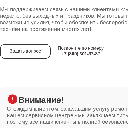
Ремонт двигателя кофемолки
Мы поддерживаем связь с нашими клиентами круг
неделю, без выходных и праздников. Мы готовы 
возможные усилия, чтобы обеспечить беспереб
Ремонт ЦЗУ
техники на протяжении многих лет!
Позвоните по номеру
Задать вопрос
Декальцинация
+7 (800) 301-33-87
Ремонт фильтров
Внимание!
Ремонт ТЭНа
С каждым клиентом, заказавшим услугу ремон
нашем сервисном центре - мы заключаем пис
поэтому все наши клиенты в полной безопасн
Ремонт платы управления