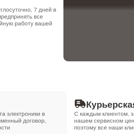
от 90 минут
лосуточно, 7 дней в
предпринять все
ойную работу вашей
от 100 минут
от 100 минут
от 90 минут
от 110 минут
Курьерска
та электроники в
С каждым клиентом, з
ьменный договор,
нашем сервисном цен
от 50 минут
ости
поэтому все наши кли