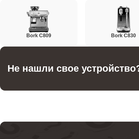
Ремонт заварного блока
Чистка клапана
Bork C809
Bork C830
Ремонт или ремонт пароблока
Не нашли свое устройство
Ремонт бойлера
Ремонт помпы
Ремонт термостата