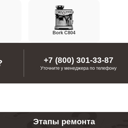
от 60 минут
от 50 минут
Bork C804
от 70 минут
+7 (800) 301-33-87
?
Уточните у менеджера по телефону
от 110 минут
от 80 минут
от 70 минут
Этапы ремонта