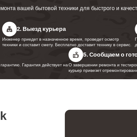
монта вашей бытовой техники для быстрого и качес
от 100 минут
2. Выезд курьера
от 90 минут
Инженер приедет в назначенное время, проведет осмотр
техники и составит смету. Бесплатно доставит технику в сервис.
5. Сообщаем о гот
от 70 минут
арантию. Гарантия действует на
О завершении ремонта и тестиро
курьер привезет отремонтированн
от 120 минут
rk
от 70 минут