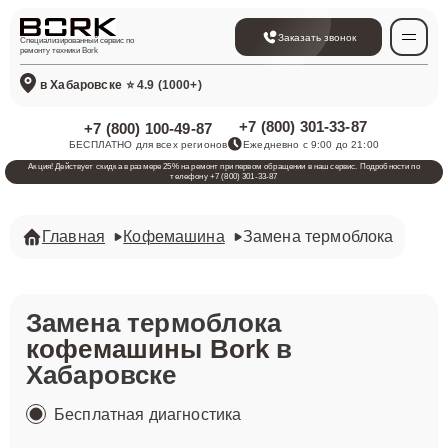
Заказать звонок
Специализированный сервис по
ремонту техники Bork
в Хабаровске
⭐ 4.9 (1000+)
+7 (800) 301-33-87
+7 (800) 100-49-87
БЕСПЛАТНО для всех регионов
Ежедневно с 9:00 до 21:00
Акция! Действует скидка в размере 25% на ремонт при первом обращении в наш сервис. Подробности по
телефону +7 (800) 301-33-87
Главная
Кофемашина
Замена термоблока
Замена термоблока
кофемашины Bork
в
Хабаровске
Бесплатная диагностика