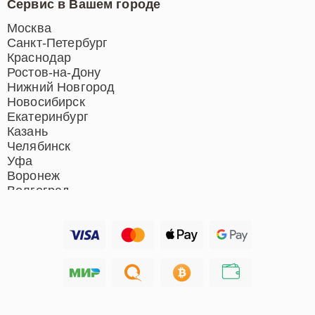
Сервис в Вашем городе
Ремонт индукционных плит
Ремонт роботов-пылесосов
Москва
Ремонт гладильных систем
Санкт-Петербург
Ремонт отпаривателей
Краснодар
Ремонт вертикальных
Ростов-на-Дону
пылесосов
Нижний Новгород
Новосибирск
Екатеринбург
Казань
Челябинск
Уфа
Воронеж
Волгоград
Барнаул
Ижевск
Тольятти
Ярославль
Саратов
Хабаровск
Томск
Тюмень