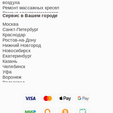
воздуха
Ремонт массажных кресел
Ремонт электросамокатов
Сервис в Вашем городе
Ремонт индукционных плит
Ремонт роботов-пылесосов
Москва
Ремонт гладильных систем
Санкт-Петербург
Ремонт отпаривателей
Краснодар
Ремонт вертикальных
Ростов-на-Дону
пылесосов
Нижний Новгород
Новосибирск
Екатеринбург
Казань
Челябинск
Уфа
Воронеж
Волгоград
Барнаул
Ижевск
Тольятти
Ярославль
Саратов