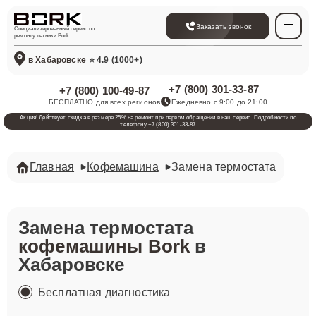
Заказать звонок
Специализированный сервис по
ремонту техники Bork
в Хабаровске
⭐ 4.9 (1000+)
+7 (800) 301-33-87
+7 (800) 100-49-87
БЕСПЛАТНО для всех регионов
Ежедневно с 9:00 до 21:00
Акция! Действует скидка в размере 25% на ремонт при первом обращении в наш сервис. Подробности по
телефону +7 (800) 301-33-87
Главная
Кофемашина
Замена термостата
Замена термостата
кофемашины Bork
в
Хабаровске
Бесплатная диагностика