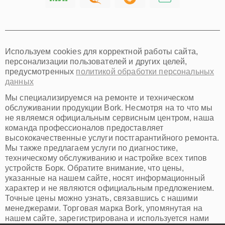
Хабаровск
Томск
Тюмень
Иркутск
Самара
Используем cookies для корректной работы сайта,
Омск
персонализации пользователей и других целей,
Красноярск
предусмотренных
политикой обработки персональных
Пермь
данных
Ульяновск
Киров
Мы специализируемся на ремонте и техническом
Архангельск
обслуживании продукции Bork. Несмотря на то что мы
Астрахань
не являемся официальным сервисным центром, наша
команда профессионалов предоставляет
Белгород
высококачественные услуги постгарантийного ремонта.
Благовещенск
Мы также предлагаем услуги по диагностике,
Брянск
техническому обслуживанию и настройке всех типов
Владивосток
устройств Борк. Обратите внимание, что цены,
Владикавказ
указанные на нашем сайте, носят информационный
Владимир
характер и не являются официальным предложением.
Волжский
Точные цены можно узнать, связавшись с нашими
Вологда
менеджерами. Торговая марка Bork, упомянутая на
Грозный
нашем сайте, зарегистрирована и используется нами
Иваново