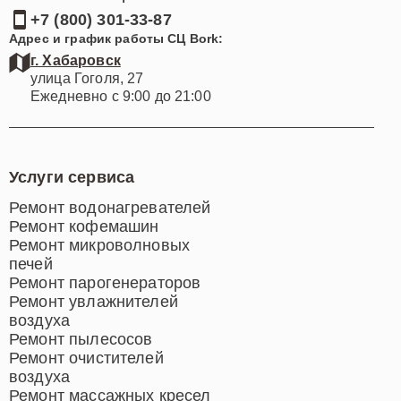
info@screm-bork.ru
центр.
Контактный телефон:
+7 (800) 301-33-87
Чтобы узнать более детальную информацию о
Адрес и график работы СЦ Bork:
ремонте массажных кресел или записаться на
г. Хабаровск
сервисное обслуживание, пожалуйста, свяжитесь с
улица Гоголя, 27
нами по телефону +7 (800) 301-33-87 или посетите
Ежедневно с 9:00 до 21:00
наш офис по адресу улица Гоголя, 27. Наша основная
цель – восстановить ваше массажное кресло Bork и
вернуть вам качество жизни, которое вы
Услуги сервиса
заслуживаете.
Ремонт водонагревателей
Ремонт кофемашин
Ремонт микроволновых
печей
Ремонт парогенераторов
Ремонт увлажнителей
воздуха
Ремонт пылесосов
Ремонт очистителей