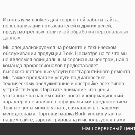
Хабаровск
Томск
Тюмень
Иркутск
Самара
Используем cookies для корректной работы сайта,
Омск
персонализации пользователей и других целей,
Красноярск
предусмотренных
политикой обработки персональных
Пермь
данных
Ульяновск
Киров
Мы специализируемся на ремонте и техническом
Архангельск
обслуживании продукции Bork. Несмотря на то что мы
Астрахань
не являемся официальным сервисным центром, наша
команда профессионалов предоставляет
Белгород
высококачественные услуги постгарантийного ремонта.
Благовещенск
Мы также предлагаем услуги по диагностике,
Брянск
техническому обслуживанию и настройке всех типов
Владивосток
устройств Борк. Обратите внимание, что цены,
Владикавказ
указанные на нашем сайте, носят информационный
Владимир
характер и не являются официальным предложением.
Волжский
Точные цены можно узнать, связавшись с нашими
Вологда
менеджерами. Торговая марка Bork, упомянутая на
Грозный
Наш сервисный центр с
нашем сайте, зарегистрирована и используется нами
Иваново