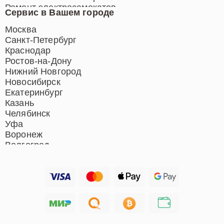
воздуха
Ремонт массажных кресел
Ремонт электросамокатов
Сервис в Вашем городе
Ремонт индукционных плит
Ремонт роботов-пылесосов
Москва
Ремонт гладильных систем
Санкт-Петербург
Ремонт отпаривателей
Краснодар
Ремонт вертикальных
Ростов-на-Дону
пылесосов
Нижний Новгород
Новосибирск
Екатеринбург
Казань
Челябинск
Уфа
Воронеж
Волгоград
Барнаул
Ижевск
Тольятти
Ярославль
Саратов