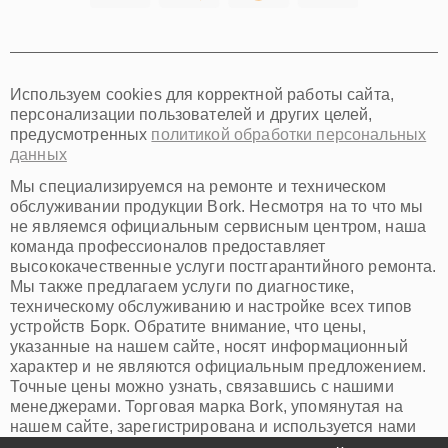
Томск
Тюмень
Иркутск
Самара
Используем cookies для корректной работы сайта,
Омск
персонализации пользователей и других целей,
Красноярск
предусмотренных
политикой обработки персональных
Пермь
данных
Ульяновск
Киров
Мы специализируемся на ремонте и техническом
Архангельск
обслуживании продукции Bork. Несмотря на то что мы
Астрахань
не являемся официальным сервисным центром, наша
команда профессионалов предоставляет
Белгород
высококачественные услуги постгарантийного ремонта.
Благовещенск
Мы также предлагаем услуги по диагностике,
Брянск
техническому обслуживанию и настройке всех типов
Владивосток
устройств Борк. Обратите внимание, что цены,
Владикавказ
указанные на нашем сайте, носят информационный
Владимир
характер и не являются официальным предложением.
Волжский
Точные цены можно узнать, связавшись с нашими
Вологда
менеджерами. Торговая марка Bork, упомянутая на
Грозный
нашем сайте, зарегистрирована и используется нами
Иваново
исключительно для информационных целей.