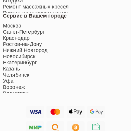
воздуха
Ремонт массажных кресел
Ремонт электросамокатов
Сервис в Вашем городе
Ремонт индукционных плит
Ремонт роботов-пылесосов
Москва
Ремонт гладильных систем
Санкт-Петербург
Ремонт отпаривателей
Краснодар
Ремонт вертикальных
Ростов-на-Дону
пылесосов
Нижний Новгород
Новосибирск
Екатеринбург
Казань
Челябинск
Уфа
Воронеж
Волгоград
Барнаул
Ижевск
Тольятти
Ярославль
Саратов
Хабаровск