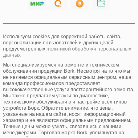
Хабаровск
Томск
Тюмень
Иркутск
Самара
Используем cookies для корректной работы сайта,
Омск
персонализации пользователей и других целей,
Красноярск
предусмотренных
политикой обработки персональных
Пермь
данных
Ульяновск
Киров
Мы специализируемся на ремонте и техническом
Архангельск
обслуживании продукции Bork. Несмотря на то что мы
Астрахань
не являемся официальным сервисным центром, наша
команда профессионалов предоставляет
Белгород
высококачественные услуги постгарантийного ремонта.
Благовещенск
Мы также предлагаем услуги по диагностике,
Брянск
техническому обслуживанию и настройке всех типов
Владивосток
устройств Борк. Обратите внимание, что цены,
Владикавказ
указанные на нашем сайте, носят информационный
Владимир
характер и не являются официальным предложением.
Волжский
Точные цены можно узнать, связавшись с нашими
Вологда
менеджерами. Торговая марка Bork, упомянутая на
Грозный