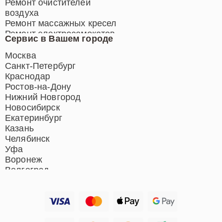
Ремонт очистителей
воздуха
Ремонт массажных кресел
Ремонт электросамокатов
Сервис в Вашем городе
Ремонт индукционных плит
Ремонт роботов-пылесосов
Москва
Ремонт гладильных систем
Санкт-Петербург
Ремонт отпаривателей
Краснодар
Ремонт вертикальных
Ростов-на-Дону
пылесосов
Нижний Новгород
Новосибирск
Екатеринбург
Казань
Челябинск
Уфа
Воронеж
Волгоград
Барнаул
Ижевск
Тольятти
Ярославль
Саратов