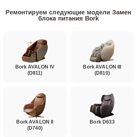
Ремонтируем следующие модели
Замен
блока питания Bork
Bork AVALON IV
Bork AVALON III
(D811)
(D810)
Bork AVALON II
Bork D633
(D740)