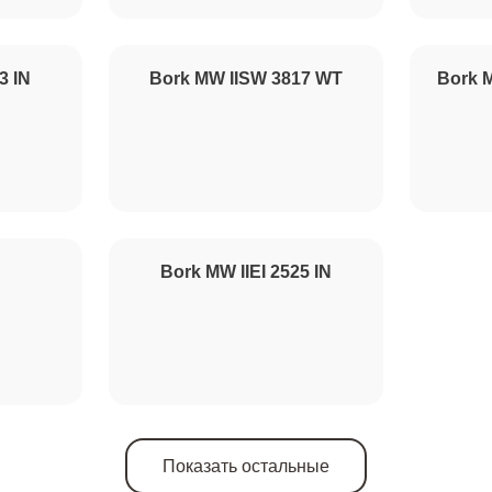
от 110 минут
3 IN
Bork MW IISW 3817 WT
Bork M
от 100 минут
от 70 минут
Bork MW IIEI 2525 IN
Показать остальные