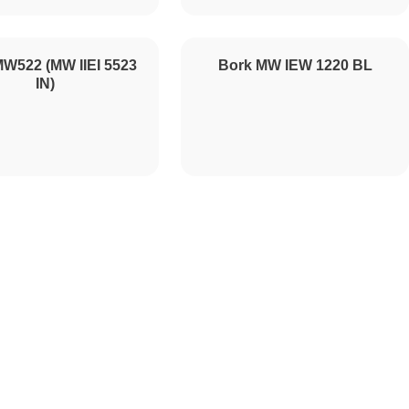
450
W522 (MW IIEI 5523
Bork MW IEW 1220 BL
IN)
500
500