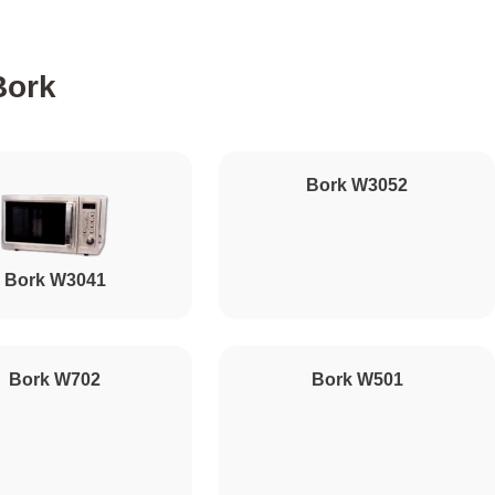
500
Bork
1000
Bork W3052
450
Bork W3041
500
500
Bork W702
Bork W501
1000