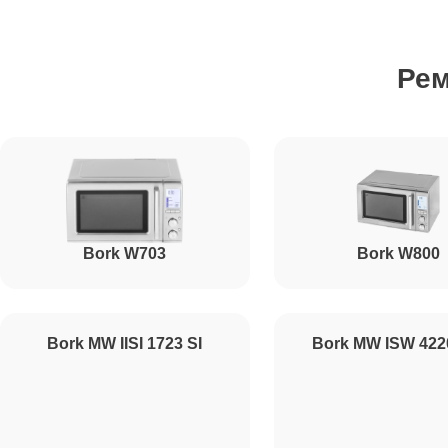
Ремонт вентилятора
Ре
Ремонт ТЭН
Ремонт датчиков
Bork W703
Bork W800
Ремонт платы управления (восстановление)
Ремонт платы управления
Bork MW IISI 1723 SI
Bork MW ISW 42
Прошивка