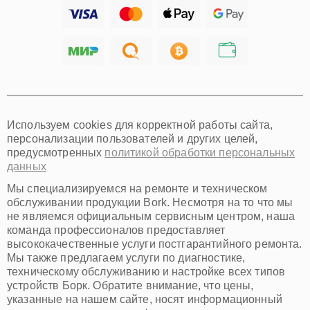
Тольятти
Ярославль
Саратов
Хабаровск
Томск
Тюмень
Иркутск
Самара
Используем cookies для корректной работы сайта,
Омск
персонализации пользователей и других целей,
Красноярск
предусмотренных
политикой обработки персональных
Пермь
данных
Ульяновск
Киров
Мы специализируемся на ремонте и техническом
Архангельск
обслуживании продукции Bork. Несмотря на то что мы
Астрахань
не являемся официальным сервисным центром, наша
команда профессионалов предоставляет
Белгород
высококачественные услуги постгарантийного ремонта.
Благовещенск
Мы также предлагаем услуги по диагностике,
Брянск
техническому обслуживанию и настройке всех типов
Владивосток
устройств Борк. Обратите внимание, что цены,
Владикавказ
указанные на нашем сайте, носят информационный
Владимир