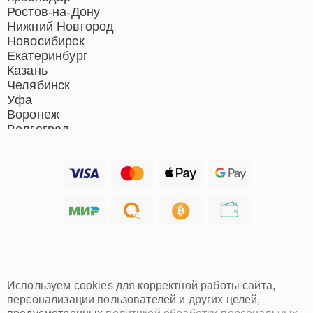
Ремонт вертикальных
Ростов-на-Дону
пылесосов
Нижний Новгород
Новосибирск
Екатеринбург
Казань
Челябинск
Уфа
Воронеж
Волгоград
Барнаул
Ижевск
Тольятти
Ярославль
Саратов
Хабаровск
Томск
Тюмень
Иркутск
Самара
Используем cookies для корректной работы сайта,
Омск
персонализации пользователей и других целей,
Красноярск