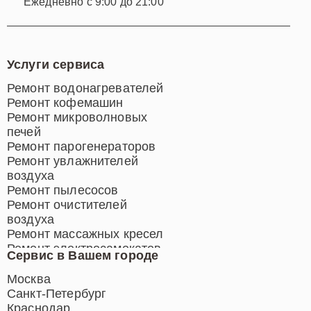
Ежедневно с 9:00 до 21:00
Услуги сервиса
Ремонт водонагревателей
Ремонт кофемашин
Ремонт микроволновых
печей
Ремонт парогенераторов
Ремонт увлажнителей
воздуха
Ремонт пылесосов
Ремонт очистителей
воздуха
Ремонт массажных кресел
Ремонт электросамокатов
Сервис в Вашем городе
Ремонт индукционных плит
Ремонт роботов-пылесосов
Москва
Ремонт гладильных систем
Санкт-Петербург
Ремонт отпаривателей
Краснодар