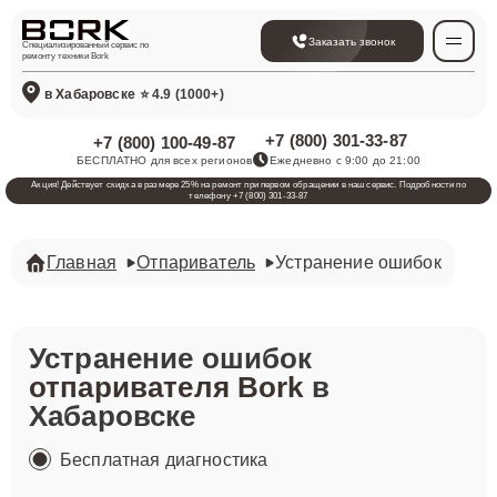
Заказать звонок
Специализированный сервис по
ремонту техники Bork
в Хабаровске
⭐ 4.9 (1000+)
+7 (800) 301-33-87
+7 (800) 100-49-87
БЕСПЛАТНО для всех регионов
Ежедневно с 9:00 до 21:00
Акция! Действует скидка в размере 25% на ремонт при первом обращении в наш сервис. Подробности по
телефону +7 (800) 301-33-87
Главная
Отпариватель
Устранение ошибок
Устранение ошибок
отпаривателя Bork
в
Хабаровске
Бесплатная диагностика