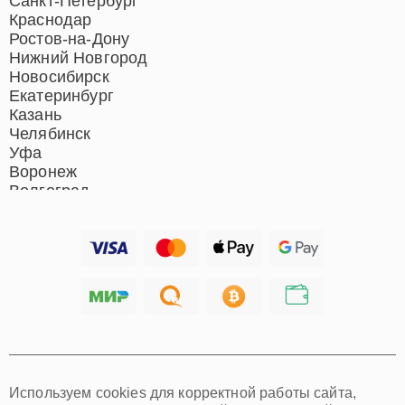
Санкт-Петербург
Ремонт отпаривателей
Краснодар
Ремонт вертикальных
Ростов-на-Дону
пылесосов
Нижний Новгород
Новосибирск
Екатеринбург
Казань
Челябинск
Уфа
Воронеж
Волгоград
Барнаул
Ижевск
Тольятти
Ярославль
Саратов
Хабаровск
Томск
Тюмень
Иркутск
Самара
Используем cookies для корректной работы сайта,
Омск