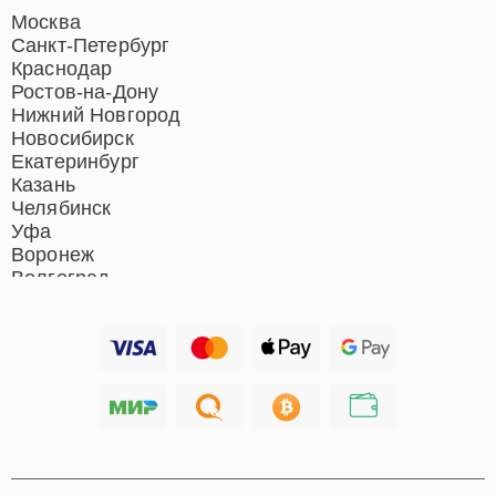
Ремонт роботов-пылесосов
Москва
Ремонт гладильных систем
Санкт-Петербург
Ремонт отпаривателей
Краснодар
Ремонт вертикальных
Ростов-на-Дону
пылесосов
Нижний Новгород
Новосибирск
Екатеринбург
Казань
Челябинск
Уфа
Воронеж
Волгоград
Барнаул
Ижевск
Тольятти
Ярославль
Саратов
Хабаровск
Томск
Тюмень
Иркутск