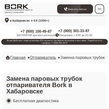
Заказать звонок
Специализированный сервис по
ремонту техники Bork
в Хабаровске
⭐ 4.9 (1000+)
+7 (800) 301-33-87
+7 (800) 100-49-87
БЕСПЛАТНО для всех регионов
Ежедневно с 9:00 до 21:00
Акция! Действует скидка в размере 25% на ремонт при первом обращении в наш сервис. Подробности по
телефону +7 (800) 301-33-87
Главная
Отпариватель
Замена паровых трубок
Замена паровых трубок
отпаривателя Bork
в
Хабаровске
Бесплатная диагностика