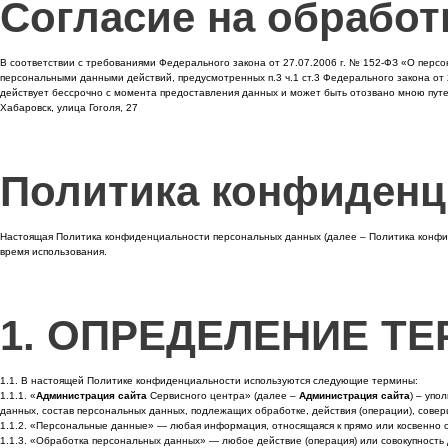
Согласие на обрабо
В соответствии с требованиями Федерального закона от 27.07.2006 г. № 152-ФЗ «О пер
персональными данными действий, предусмотренных п.3 ч.1 ст.3 Федерального закона от 2
действует бессрочно с момента предоставления данных и может быть отозвано мною путе
Хабаровск, улица Гоголя, 27
Политика конфиденц
Настоящая Политика конфиденциальности персональных данных (далее – Политика конф
время использования.
1. ОПРЕДЕЛЕНИЕ Т
1.1. В настоящей Политике конфиденциальности используются следующие термины:
1.1.1. «
Администрация сайта
Сервисного центра» (далее –
Администрация сайта
) – упо
данных, состав персональных данных, подлежащих обработке, действия (операции), сов
1.1.2. «Персональные данные» — любая информация, относящаяся к прямо или косвенно 
1.1.3. «Обработка персональных данных» — любое действие (операция) или совокупность 