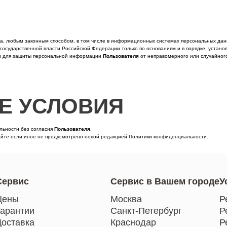
а, любым законным способом, в том числе в информационных системах персональных данн
осударственной власти Российской Федерации только по основаниям и в порядке, устан
ы для защиты персональной информации
Пользователя
от неправомерного или случайного
Е УСЛОВИЯ
льности без согласия
Пользователя
.
Сайте если иное не предусмотрено новой редакцией Политики конфиденциальности.
Сервис
Сервис в Вашем городе
У
Цены
Москва
Р
Гарантии
Санкт-Петербург
Р
Доставка
Краснодар
Р