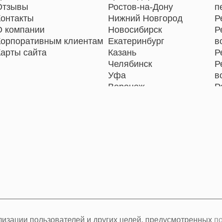
Отзывы
Ростов-на-Дону
п
Контакты
Нижний Новгород
Р
О компании
Новосибирск
Р
Корпоративным клиентам
Екатеринбург
в
Карты сайта
Казань
Р
Челябинск
Р
Уфа
в
Воронеж
Р
Волгоград
Р
Барнаул
Р
Ижевск
Р
Тольятти
Р
Ярославль
Р
Саратов
Р
Хабаровск
п
Томск
Тюмень
Иркутск
Самара
ализации пользователей и других целей, предусмотренных
п