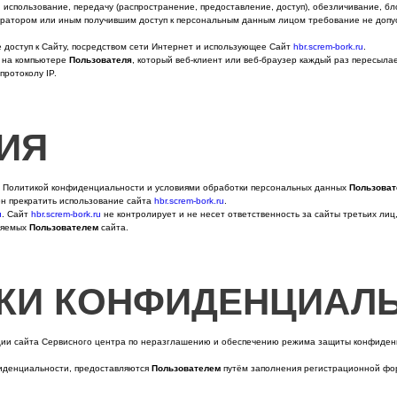
 использование, передачу (распространение, предоставление, доступ), обезличивание, б
атором или иным получившим доступ к персональным данным лицом требование не допуск
е доступ к Сайту, посредством сети Интернет и использующее Сайт
hbr.screm-bork.ru
.
й на компьютере
Пользователя
, который веб-клиент или веб-браузер каждый раз пересыла
протоколу IP.
ИЯ
й Политикой конфиденциальности и условиями обработки персональных данных
Пользоват
н прекратить использование сайта
hbr.screm-bork.ru
.
u
. Сайт
hbr.screm-bork.ru
не контролирует и не несет ответственность за сайты третьих лиц
ляемых
Пользователем
сайта.
ИКИ КОНФИДЕНЦИАЛ
ации сайта Сервисного центра по неразглашению и обеспечению режима защиты конфиде
фиденциальности, предоставляются
Пользователем
путём заполнения регистрационной фо