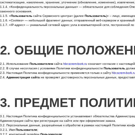
систематизацию, накопление, хранение, уточнение (обновление, изменение), извлечение,
1.1.4. «Конфиденциальность персональных данных» — обязательное для соблюдения Опер
законного основания.
1.1.5. «
Пользователь
сайта Сервисного центра» (далее
Пользователь
)» – лицо, имеюще
1.1.6. «Cookies» — небольшой фрагмент данных, отправленный веб-сервером и хранимы
1.1.7. «IP-адрес» — уникальный сетевой адрес узла в компьютерной сети, построенной по 
2. ОБЩИЕ ПОЛОЖЕН
2.1. Использование
Пользователем
сайта
hbr.screm-bork.ru
означает согласие с настояще
2.2. В случае несогласия с условиями Политики конфиденциальности
Пользователь
долже
2.3. Настоящая Политика конфиденциальности применяется только к сайту
hbr.screm-bork.r
2.4.
Администрация сайта
не проверяет достоверность персональных данных, предостав
3. ПРЕДМЕТ ПОЛИТ
3.1. Настоящая Политика конфиденциальности устанавливает обязательства Администр
Администрации сайта при регистрации на сайте или при оформлении заказа.
3.2. Персональные данные, разрешённые к обработке в рамках настоящей Политики кон
3.2.1. Имя
Пользователя
;
3.2.2. контактный телефон
Пользователя
;