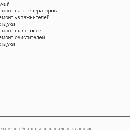
ечей
емонт парогенераторов
емонт увлажнителей
оздуха
емонт пылесосов
емонт очистителей
оздуха
емонт массажных кресел
емонт электросамокатов
емонт индукционных плит
емонт роботов-пылесосов
емонт гладильных систем
емонт отпаривателей
емонт вертикальных
ылесосов
олитикой обработки персональных данных