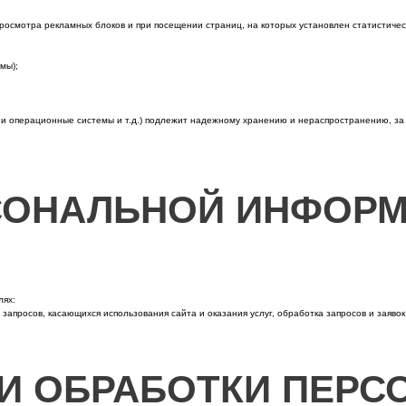
осмотра рекламных блоков и при посещении страниц, на которых установлен статистическ
мы);
 операционные системы и т.д.) подлежит надежному хранению и нераспространению, за ис
РСОНАЛЬНОЙ ИНФОР
лях:
запросов, касающихся использования сайта и оказания услуг, обработка запросов и заяво
КИ ОБРАБОТКИ ПЕР