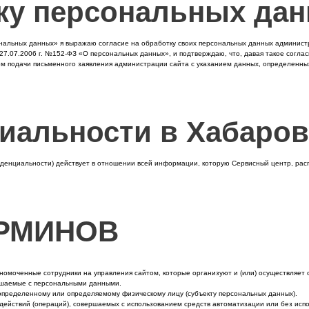
тку персональных да
сональных данных» я выражаю согласие на обработку своих персональных данных админис
7.07.2006 г. №152-ФЗ «О персональных данных», и подтверждаю, что, давая такое согласи
м подачи письменного заявления администрации сайта с указанием данных, определенных
иальности в Хабаров
иденциальности) действует в отношении всей информации, которую Сервисный центр, р
ЕРМИНОВ
лномоченные сотрудники на управления сайтом, которые организуют и (или) осуществляет
ершаемые с персональными данными.
определенному или определяемому физическому лицу (субъекту персональных данных).
действий (операций), совершаемых с использованием средств автоматизации или без испо