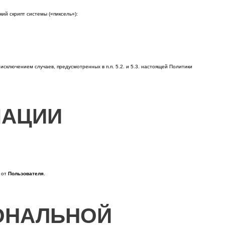
ий скрипт системы («пиксель»):
ключением случаев, предусмотренных в п.п. 5.2. и 5.3. настоящей Политики
МАЦИИ
к от
Пользователя
.
СОНАЛЬНОЙ