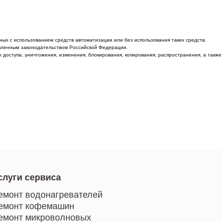
ых с использованием средств автоматизации или без использования таких средств.
овленным законодательством Российской Федерации.
 доступа, уничтожения, изменения, блокирования, копирования, распространения, а также
слуги сервиса
емонт водонагревателей
емонт кофемашин
емонт микроволновых