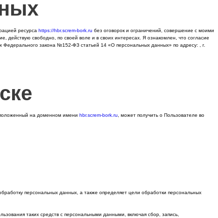
нных
трацией ресурса
https://hbr.screm-bork.ru
без оговорок и ограничений, совершение с моими
е, действую свободно, по своей воле и в своих интересах. Я ознакомлен, что согласие
 Федерального закона №152-ФЗ статьей 14 «О персональных данных» по адресу: , г.
ске
асположенный на доменном имени
hbr.screm-bork.ru
, может получить о Пользователе во
 обработку персональных данных, а также определяет цели обработки персональных
льзования таких средств с персональными данными, включая сбор, запись,