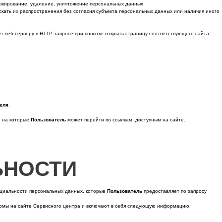
локирование, удаление, уничтожение персональных данных.
ать их распространения без согласия субъекта персональных данных или наличия иного
ет веб-серверу в HTTP-запросе при попытке открыть страницу соответствующего сайта.
еля
.
, на которые
Пользователь
может перейти по ссылкам, доступным на сайте.
ЬНОСТИ
нциальности персональных данных, которые
Пользователь
предоставляет по запросу
рмы на cайте Сервисного центра и включают в себя следующую информацию: