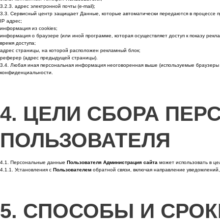
3.2.3. адрес электронной почты (e-mail);
3.3. Сервисный центр защищает Данные, которые автоматически передаются в процессе пр
IP адрес;
информация из cookies;
информация о браузере (или иной программе, которая осуществляет доступ к показу рекла
время доступа;
адрес страницы, на которой расположен рекламный блок;
реферер (адрес предыдущей страницы).
3.4. Любая иная персональная информация неоговоренная выше (используемые браузеры и
конфиденциальности.
4. ЦЕЛИ СБОРА ПЕ
ПОЛЬЗОВАТЕЛЯ
4.1. Персональные данные
Пользователя
Администрация сайта
может использовать в це
4.1.1. Установления с
Пользователем
обратной связи, включая направление уведомлений, 
5. СПОСОБЫ И СРО