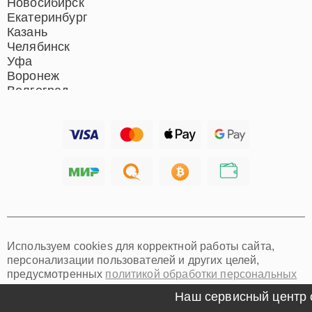
Новосибирск
Екатеринбург
Казань
Челябинск
Уфа
Воронеж
Волгоград
Барнаул
Ижевск
Тольятти
Ярославль
Саратов
Хабаровск
Томск
Тюмень
Иркутск
Самара
Используем cookies для корректной работы сайта,
Омск
персонализации пользователей и других целей,
Красноярск
предусмотренных
политикой обработки персональных
Пермь
данных
Ульяновск
Наш сервисный центр спец
Киров
Мы специализируемся на ремонте и техническом