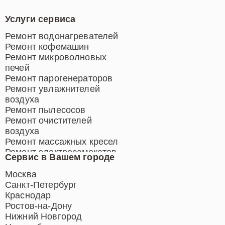
Услуги сервиса
Ремонт водонагревателей
Ремонт кофемашин
Ремонт микроволновых
печей
Ремонт парогенераторов
Ремонт увлажнителей
воздуха
Ремонт пылесосов
Ремонт очистителей
воздуха
Ремонт массажных кресел
Ремонт электросамокатов
Сервис в Вашем городе
Ремонт индукционных плит
Ремонт роботов-пылесосов
Москва
Ремонт гладильных систем
Санкт-Петербург
Ремонт отпаривателей
Краснодар
Ремонт вертикальных
Ростов-на-Дону
пылесосов
Нижний Новгород