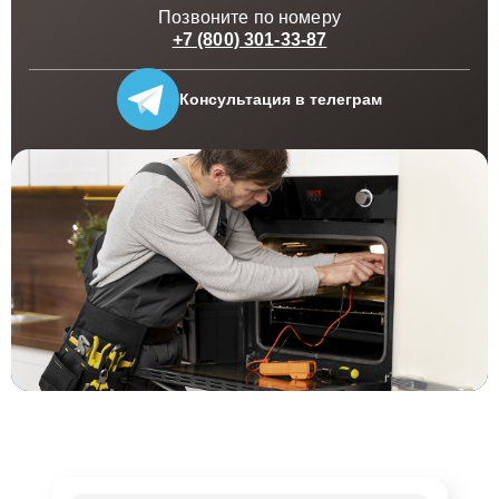
Позвоните по номеру
Кроме того, регулярная профилактика и очистка
+7 (800) 301-33-87
пылесосов Борк значительно продлевает срок их
службы и предотвращает возникновение более
Консультация
в телеграм
серьезных поломок. Мастера нашей службы отлично
информированы о технических особенностях данных
устройств и готовы предоставить качественные
рекомендации по эксплуатации после проведения
ремонта.
Оригинальные запчасти и
гарантийное обслуживание
При выполнении ремонтных работ напольных
пылесосов в Хабаровске, наша компания использует
исключительно оригинальные запасные части Bork.
Это гарантирует не только восстановление
функциональности оборудования, но и его