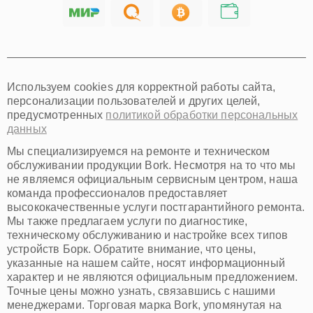
Саратов
Хабаровск
Томск
Тюмень
Иркутск
Самара
Используем cookies для корректной работы сайта,
Омск
персонализации пользователей и других целей,
Красноярск
предусмотренных
политикой обработки персональных
Пермь
данных
Ульяновск
Киров
Мы специализируемся на ремонте и техническом
Архангельск
обслуживании продукции Bork. Несмотря на то что мы
Астрахань
не являемся официальным сервисным центром, наша
команда профессионалов предоставляет
Белгород
высококачественные услуги постгарантийного ремонта.
Благовещенск
Мы также предлагаем услуги по диагностике,
Брянск
техническому обслуживанию и настройке всех типов
Владивосток
устройств Борк. Обратите внимание, что цены,
Владикавказ
указанные на нашем сайте, носят информационный
Владимир
характер и не являются официальным предложением.
Волжский
Точные цены можно узнать, связавшись с нашими
Вологда
менеджерами. Торговая марка Bork, упомянутая на
Грозный