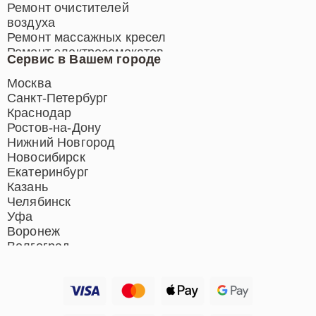
Ремонт очистителей
воздуха
Ремонт массажных кресел
Ремонт электросамокатов
Сервис в Вашем городе
Ремонт индукционных плит
Ремонт роботов-пылесосов
Москва
Ремонт гладильных систем
Санкт-Петербург
Ремонт отпаривателей
Краснодар
Ремонт вертикальных
Ростов-на-Дону
пылесосов
Нижний Новгород
Новосибирск
Екатеринбург
Казань
Челябинск
Уфа
Воронеж
Волгоград
Барнаул
Ижевск
Тольятти
Ярославль