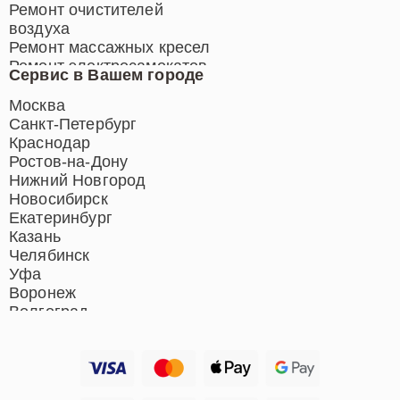
Ремонт очистителей
воздуха
Ремонт массажных кресел
Ремонт электросамокатов
Сервис в Вашем городе
Ремонт индукционных плит
Ремонт роботов-пылесосов
Москва
Ремонт гладильных систем
Санкт-Петербург
Ремонт отпаривателей
Краснодар
Ремонт вертикальных
Ростов-на-Дону
пылесосов
Нижний Новгород
Новосибирск
Екатеринбург
Казань
Челябинск
Уфа
Воронеж
Волгоград
Барнаул
Ижевск
Тольятти
Ярославль