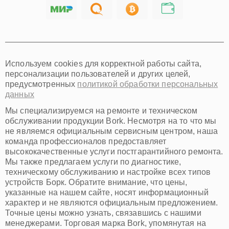
Саратов
Хабаровск
Томск
Тюмень
Иркутск
Самара
Используем cookies для корректной работы сайта,
Омск
персонализации пользователей и других целей,
Красноярск
предусмотренных
политикой обработки персональных
Пермь
данных
Ульяновск
Киров
Мы специализируемся на ремонте и техническом
Архангельск
обслуживании продукции Bork. Несмотря на то что мы
Астрахань
не являемся официальным сервисным центром, наша
команда профессионалов предоставляет
Белгород
высококачественные услуги постгарантийного ремонта.
Благовещенск
Мы также предлагаем услуги по диагностике,
Брянск
техническому обслуживанию и настройке всех типов
Владивосток
устройств Борк. Обратите внимание, что цены,
Владикавказ
указанные на нашем сайте, носят информационный
Владимир
характер и не являются официальным предложением.
Волжский
Точные цены можно узнать, связавшись с нашими
Вологда
менеджерами. Торговая марка Bork, упомянутая на
Грозный