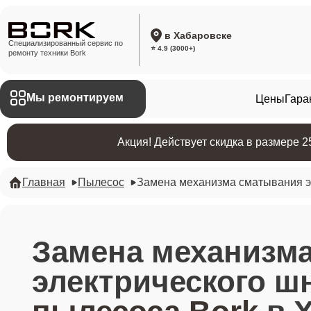
в Хабаровске
Специализированный сервис по
⭐ 4.9 (3000+)
ремонту техники Bork
Мы ремонтируем
Цены
Гара
Акция! Действует скидка в размере 
Главная
Пылесос
Замена механизма сматывания э
Замена механизм
электрического ш