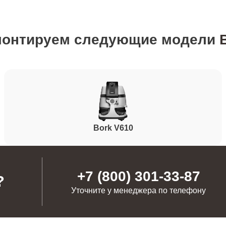
от 50 минут
монтируем следующие модели
от 50 минут
от 60 минут
от 40 минут
Bork V610
от 90 минут
нопок)
+7 (800) 301-33-87
?
Уточните у менеджера по телефону
от 60 минут