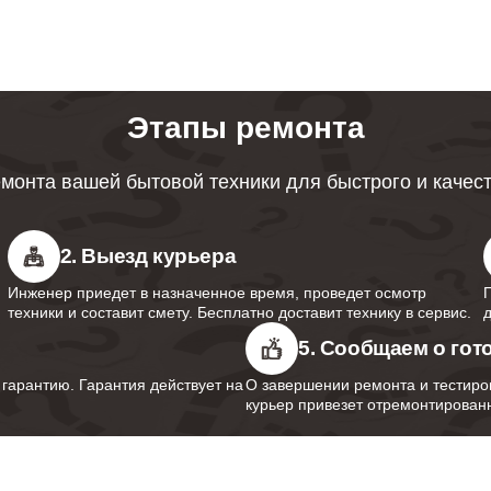
от 50 минут
Этапы ремонта
от 50 минут
монта вашей бытовой техники для быстрого и качес
2. Выезд курьера
Инженер приедет в назначенное время, проведет осмотр
техники и составит смету. Бесплатно доставит технику в сервис.
5. Сообщаем о гот
арантию. Гарантия действует на
О завершении ремонта и тестиро
курьер привезет отремонтированн