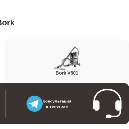
1400
Bork
1600
500
Bork V601
1000
1500
Консультация
в телеграм
1600