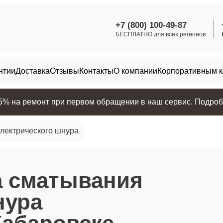
+7 (800) 100-49-87
БЕСПЛАТНО для всех регионов
нтии
Доставка
Отзывы
Контакты
О компании
Корпоративным 
25% на ремонт при первом обращении в наш сервис. Подробн
лектрического шнура
а сматывания
нура