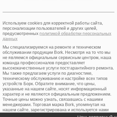
Томск
Тюмень
Иркутск
Самара
Используем cookies для корректной работы сайта,
Омск
персонализации пользователей и других целей,
Красноярск
предусмотренных
политикой обработки персональных
Пермь
данных
Ульяновск
Киров
Мы специализируемся на ремонте и техническом
Архангельск
обслуживании продукции Bork. Несмотря на то что мы
Астрахань
не являемся официальным сервисным центром, наша
команда профессионалов предоставляет
Белгород
высококачественные услуги постгарантийного ремонта.
Благовещенск
Мы также предлагаем услуги по диагностике,
Брянск
техническому обслуживанию и настройке всех типов
Владивосток
устройств Борк. Обратите внимание, что цены,
Владикавказ
указанные на нашем сайте, носят информационный
Владимир
характер и не являются официальным предложением.
Волжский
Точные цены можно узнать, связавшись с нашими
Вологда
менеджерами. Торговая марка Bork, упомянутая на
Грозный
нашем сайте, зарегистрирована и используется нами
Иваново
исключительно для информационных целей.