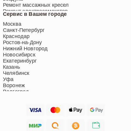
Ремонт массажных кресел
Ремонт электросамокатов
Сервис в Вашем городе
Ремонт индукционных плит
Ремонт роботов-пылесосов
Москва
Ремонт гладильных систем
Санкт-Петербург
Ремонт отпаривателей
Краснодар
Ремонт вертикальных
Ростов-на-Дону
пылесосов
Нижний Новгород
Новосибирск
Екатеринбург
Казань
Челябинск
Уфа
Воронеж
Волгоград
Барнаул
Ижевск
Тольятти
Ярославль
Саратов
Хабаровск