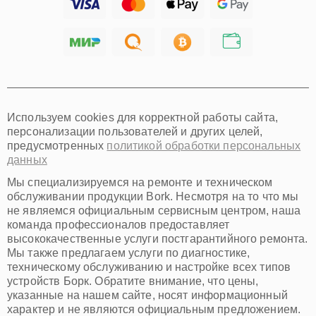
Тольятти
Ярославль
Саратов
Хабаровск
Томск
Тюмень
Иркутск
Самара
Используем cookies для корректной работы сайта,
Омск
персонализации пользователей и других целей,
Красноярск
предусмотренных
политикой обработки персональных
Пермь
данных
Ульяновск
Киров
Мы специализируемся на ремонте и техническом
Архангельск
обслуживании продукции Bork. Несмотря на то что мы
Астрахань
не являемся официальным сервисным центром, наша
команда профессионалов предоставляет
Белгород
высококачественные услуги постгарантийного ремонта.
Благовещенск
Мы также предлагаем услуги по диагностике,
Брянск
техническому обслуживанию и настройке всех типов
Владивосток
устройств Борк. Обратите внимание, что цены,
Владикавказ
указанные на нашем сайте, носят информационный
Владимир
характер и не являются официальным предложением.
Волжский