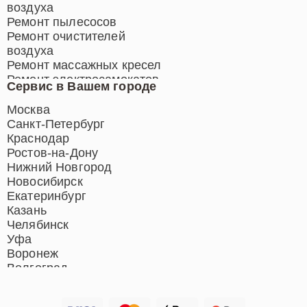
воздуха
Ремонт пылесосов
Ремонт очистителей
воздуха
Ремонт массажных кресел
Ремонт электросамокатов
Сервис в Вашем городе
Ремонт индукционных плит
Ремонт роботов-пылесосов
Москва
Ремонт гладильных систем
Санкт-Петербург
Ремонт отпаривателей
Краснодар
Ремонт вертикальных
Ростов-на-Дону
пылесосов
Нижний Новгород
Новосибирск
Екатеринбург
Казань
Челябинск
Уфа
Воронеж
Волгоград
Барнаул
Ижевск