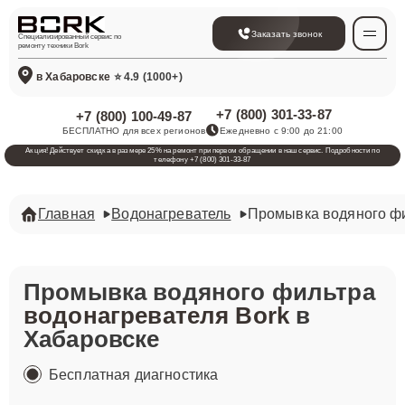
Заказать звонок
Специализированный сервис по
ремонту техники Bork
в Хабаровске
⭐ 4.9 (1000+)
+7 (800) 301-33-87
+7 (800) 100-49-87
БЕСПЛАТНО для всех регионов
Ежедневно с 9:00 до 21:00
Акция! Действует скидка в размере 25% на ремонт при первом обращении в наш сервис. Подробности по
телефону +7 (800) 301-33-87
Главная
Водонагреватель
Промывка водяного ф
Промывка водяного фильтра
водонагревателя Bork
в
Хабаровске
Бесплатная диагностика