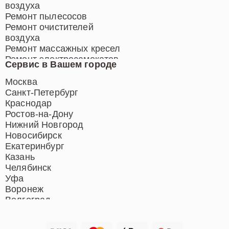
воздуха
Ремонт пылесосов
Ремонт очистителей
воздуха
Ремонт массажных кресел
Ремонт электросамокатов
Сервис в Вашем городе
Ремонт индукционных плит
Ремонт роботов-пылесосов
Москва
Ремонт гладильных систем
Санкт-Петербург
Ремонт отпаривателей
Краснодар
Ремонт вертикальных
Ростов-на-Дону
пылесосов
Нижний Новгород
Новосибирск
Екатеринбург
Казань
Челябинск
Уфа
Воронеж
Волгоград
Барнаул
Ижевск