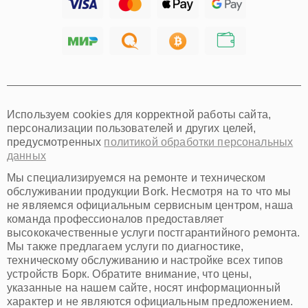
Тольятти
Ярославль
Саратов
Хабаровск
Томск
Тюмень
Иркутск
Самара
Используем cookies для корректной работы сайта,
Омск
персонализации пользователей и других целей,
Красноярск
предусмотренных
политикой обработки персональных
Пермь
данных
Ульяновск
Киров
Мы специализируемся на ремонте и техническом
Архангельск
обслуживании продукции Bork. Несмотря на то что мы
Астрахань
не являемся официальным сервисным центром, наша
команда профессионалов предоставляет
Белгород
высококачественные услуги постгарантийного ремонта.
Благовещенск
Мы также предлагаем услуги по диагностике,
Брянск
техническому обслуживанию и настройке всех типов
Владивосток
устройств Борк. Обратите внимание, что цены,
Владикавказ
указанные на нашем сайте, носят информационный
Владимир
характер и не являются официальным предложением.
Волжский