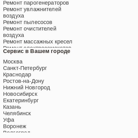
Ремонт парогенераторов
Ремонт увлажнителей
воздуха
Ремонт пылесосов
Ремонт очистителей
воздуха
Ремонт массажных кресел
Ремонт электросамокатов
Сервис в Вашем городе
Ремонт индукционных плит
Ремонт роботов-пылесосов
Москва
Ремонт гладильных систем
Санкт-Петербург
Ремонт отпаривателей
Краснодар
Ремонт вертикальных
Ростов-на-Дону
пылесосов
Нижний Новгород
Новосибирск
Екатеринбург
Казань
Челябинск
Уфа
Воронеж
Волгоград