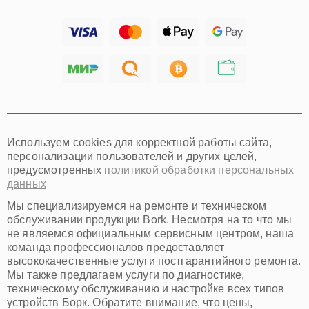
Барнаул
Ижевск
Тольятти
Ярославль
Саратов
Хабаровск
Томск
Тюмень
Иркутск
Самара
Используем cookies для корректной работы сайта,
Омск
персонализации пользователей и других целей,
Красноярск
предусмотренных
политикой обработки персональных
Пермь
данных
Ульяновск
Киров
Мы специализируемся на ремонте и техническом
Архангельск
обслуживании продукции Bork. Несмотря на то что мы
Астрахань
не являемся официальным сервисным центром, наша
команда профессионалов предоставляет
Белгород
высококачественные услуги постгарантийного ремонта.
Благовещенск
Мы также предлагаем услуги по диагностике,
Брянск
техническому обслуживанию и настройке всех типов
Владивосток
устройств Борк. Обратите внимание, что цены,
Владикавказ